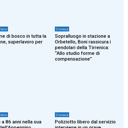
Piano
Cronaca
e di bosco in tutta la
Sopralluogo in stazione a
ne, superlavoro per
Orbetello, Boni rassicura i
pendolari della Tirrenica:
“Allo studio forme di
compensazione”
Piano
Cronaca
 a 86 anni nella sua
Poliziotto libero dal servizio
dell’Appennino
interviene in un grave