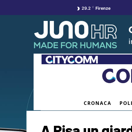
29.2
C
Firenze
CRONACA
POL
A Pisa un giard