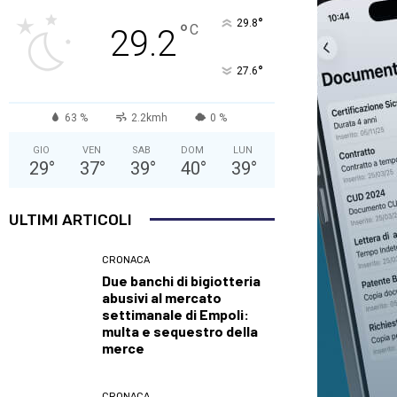
°
29.8
°
C
29.2
°
27.6
63 %
2.2kmh
0 %
GIO
VEN
SAB
DOM
LUN
29
°
37
°
39
°
40
°
39
°
ULTIMI ARTICOLI
CRONACA
Due banchi di bigiotteria
abusivi al mercato
settimanale di Empoli:
multa e sequestro della
merce
CRONACA