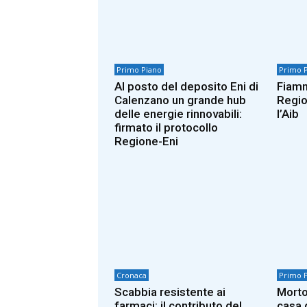
Primo Piano
Primo 
Al posto del deposito Eni di
Fiamm
Calenzano un grande hub
Regio
delle energie rinnovabili:
l’Aib
firmato il protocollo
Regione-Eni
Cronaca
Primo 
Scabbia resistente ai
Morto
farmaci: il contributo del
casa 