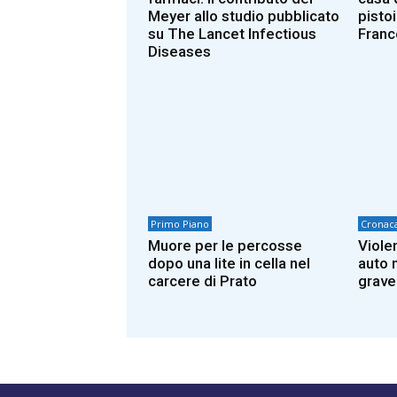
Meyer allo studio pubblicato
pisto
su The Lancet Infectious
Franc
Diseases
Primo Piano
Cronac
Muore per le percosse
Viole
dopo una lite in cella nel
auto n
carcere di Prato
grave