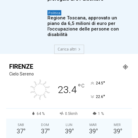
Politica
Regione Toscana, approvato un
piano da 6,5 milioni di euro per
l’occupazione delle persone con
disabilità
Carica altri
FIRENZE
Cielo Sereno
°
24.5
°
C
23.4
°
22.6
64 %
0.5kmh
1 %
SAB
DOM
LUN
MAR
MER
37
°
37
°
39
°
39
°
39
°