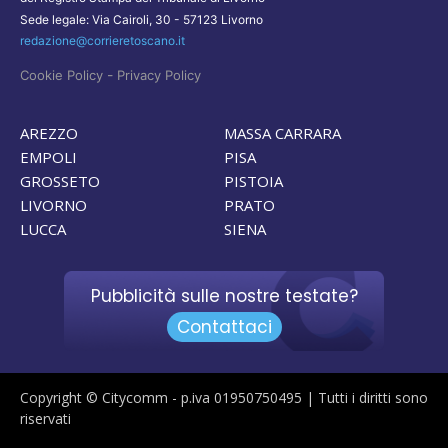
Sede legale: Via Cairoli, 30 - 57123 Livorno
redazione@corrieretoscano.it
-
Cookie Policy
Privacy Policy
AREZZO
MASSA CARRARA
EMPOLI
PISA
GROSSETO
PISTOIA
LIVORNO
PRATO
LUCCA
SIENA
Pubblicità sulle nostre testate?
Contattaci
Copyright © Citycomm - p.iva 01950750495 | Tutti i diritti sono
riservati