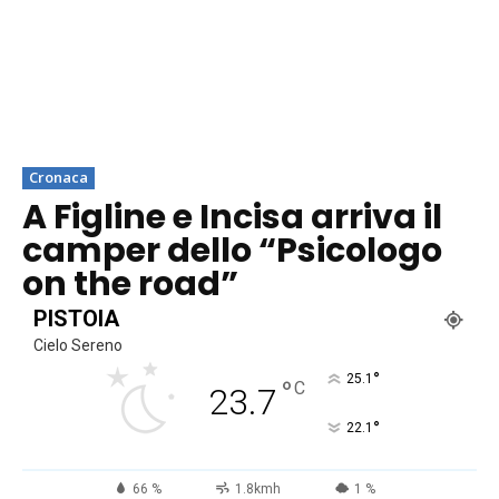
Cronaca
A Figline e Incisa arriva il
camper dello “Psicologo
on the road”
PISTOIA
Cielo Sereno
°
25.1
°
C
23.7
°
22.1
66 %
1.8kmh
1 %