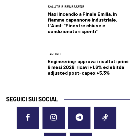
SALUTE E BENESSERE
Maxi incendio a Finale Emilia, in
fiamme capannone industriale.
L’Ausl: “Finestre chiuse e
condizionatori spenti”
LAVORO
Engineering: approva i risultati primi
6 mesi 2026, ricavi +1,6% ed ebitda
adjusted post-capex +5,3%
SEGUICI SUI SOCIAL