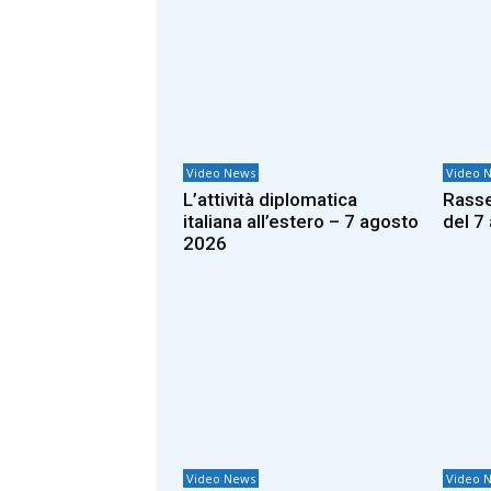
Video News
Video 
L’attività diplomatica
Rasse
italiana all’estero – 7 agosto
del 7
2026
Video News
Video 