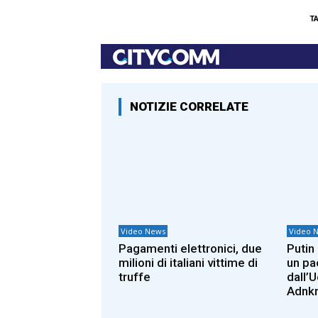
T
NOTIZIE CORRELATE
Video News
Video 
Pagamenti elettronici, due
Putin 
milioni di italiani vittime di
un pa
truffe
dall’
Adnk