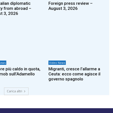
talian diplomatic
Foreign press review –
ity from abroad –
August 3, 2026
t 3, 2026
News
Video News
e più caldo in quota,
Migranti, cresce l’allarme a
 mob sull’Adamello
Ceuta: ecco come agisce il
governo spagnolo
Carica altri