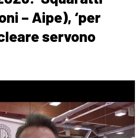
ni – Aipe), ‘per
cleare servono