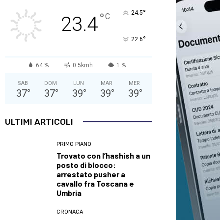
°
24.5
°
C
23.4
°
22.6
64 %
0.5kmh
1 %
SAB
DOM
LUN
MAR
MER
37
°
37
°
39
°
39
°
39
°
ULTIMI ARTICOLI
PRIMO PIANO
Trovato con l’hashish a un
posto di blocco:
arrestato pusher a
cavallo fra Toscana e
Umbria
CRONACA