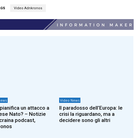
AGS
Video Adnkronos
News
Video News
pianifica un attacco a
Il paradosso dell’Europa: le
ese Nato? – Notizie
crisi la riguardano, ma a
Ucraina podcast,
decidere sono gli altri
ronos