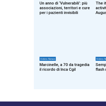
Un anno di ‘Vulnerabili’: più
The i
associazioni, territori e cure
activ
per i pazienti invisibili
Augus
Video News
Video 
Marcinelle, a 70 da tragedia
Sempr
il ricordo di Inca Cgil
flash