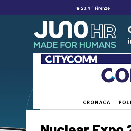
23.4
C
Firenze
CRONACA
POL
Nuclear Expo 