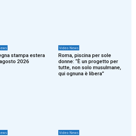
News
Video News
gna stampa estera
Roma, piscina per sole
 agosto 2026
donne: “È un progetto per
tutte, non solo musulmane,
qui ognuna è libera”
News
Video News