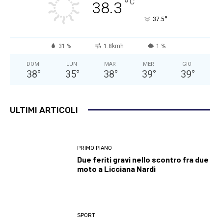
°
C
38.3
°
37.5
31 %
1.8kmh
1 %
DOM
LUN
MAR
MER
GIO
38
°
35
°
38
°
39
°
39
°
ULTIMI ARTICOLI
PRIMO PIANO
Due feriti gravi nello scontro fra due
moto a Licciana Nardi
SPORT