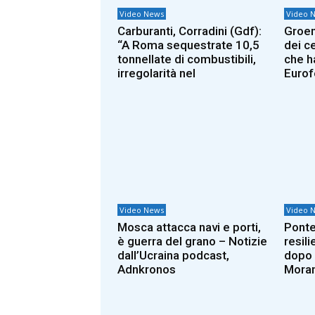
Video News
Video 
Carburanti, Corradini (Gdf):
Groen
“A Roma sequestrate 10,5
dei c
tonnellate di combustibili,
che h
irregolarità nel
Eurof
Video News
Video 
Mosca attacca navi e porti,
Ponte
è guerra del grano – Notizie
resili
dall’Ucraina podcast,
dopo i
Adnkronos
Moran