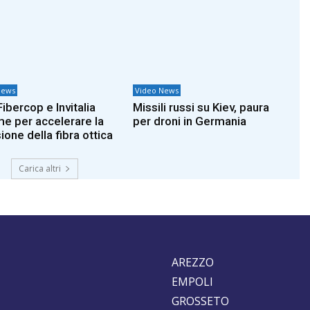
News
Video News
Fibercop e Invitalia
Missili russi su Kiev, paura
me per accelerare la
per droni in Germania
ione della fibra ottica
Carica altri
AREZZO
EMPOLI
GROSSETO