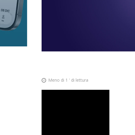
Meno di 1
' di lettura