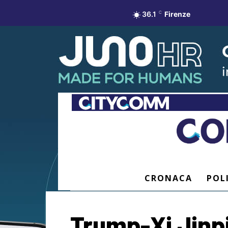
36.1
C
Firenze
CRONACA
POL
Trump-Xi Jinpin