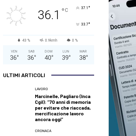
°
37.1
°
C
36.1
°
33.7
43 %
0.9kmh
0 %
VEN
SAB
DOM
LUN
MAR
36
°
36
°
40
°
39
°
38
°
ULTIMI ARTICOLI
LAVORO
Marcinelle, Pagliaro (Inca
Cgil): “70 anni di memoria
per evitare che riaccada,
mercificazione lavoro
ancora oggi”
CRONACA