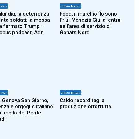
News
Video News
landia, la deterrenza
Food, il marchio ‘Io sono
ento soldati: la mossa
Friuli Venezia Giulia’ entra
a fermato Trump –
nell’area di servizio di
ocus podcast, Adn
Gonars Nord
News
Video News
 Genova San Giorno,
Caldo record taglia
enza e orgoglio italiano
produzione ortofrutta
l crollo del Ponte
di