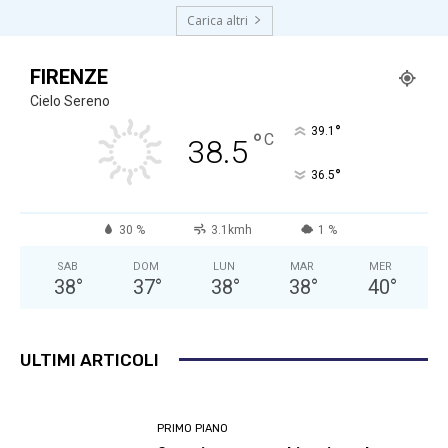
Carica altri
FIRENZE
Cielo Sereno
°
39.1
°
C
38.5
°
36.5
30 %
3.1kmh
1 %
SAB
DOM
LUN
MAR
MER
38
°
37
°
38
°
38
°
40
°
ULTIMI ARTICOLI
PRIMO PIANO