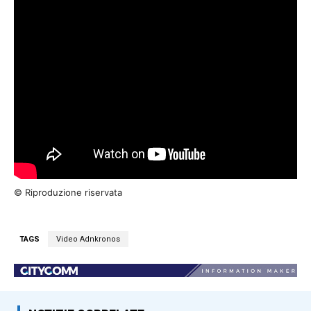
© Riproduzione riservata
TAGS
Video Adnkronos