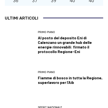
36
°
37
°
39
°
40
°
40
°
ULTIMI ARTICOLI
PRIMO PIANO
Al posto del deposito Eni di
Calenzano un grande hub delle
energie rinnovabili: firmato il
protocollo Regione-Eni
PRIMO PIANO
Fiamme di bosco in tutta la Regione,
superlavoro per l’Aib
SPORT NAZIONALE