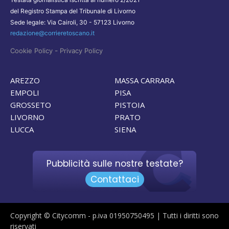
del Registro Stampa del Tribunale di Livorno
Sede legale: Via Cairoli, 30 - 57123 Livorno
redazione@corrieretoscano.it
-
Cookie Policy
Privacy Policy
AREZZO
MASSA CARRARA
EMPOLI
PISA
GROSSETO
PISTOIA
LIVORNO
PRATO
LUCCA
SIENA
Pubblicità sulle nostre testate?
Contattaci
Copyright © Citycomm - p.iva 01950750495 | Tutti i diritti sono
riservati