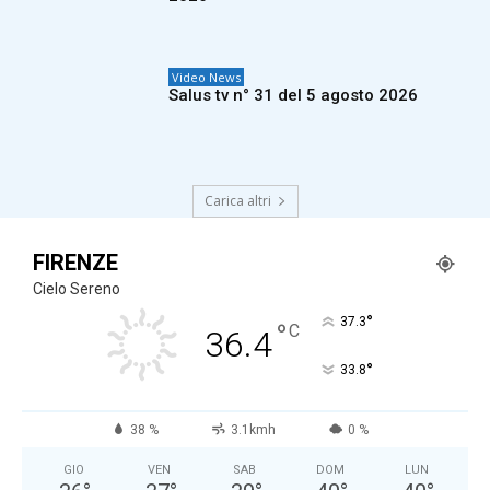
Video News
Salus tv n° 31 del 5 agosto 2026
Carica altri
FIRENZE
Cielo Sereno
°
37.3
°
C
36.4
°
33.8
38 %
3.1kmh
0 %
GIO
VEN
SAB
DOM
LUN