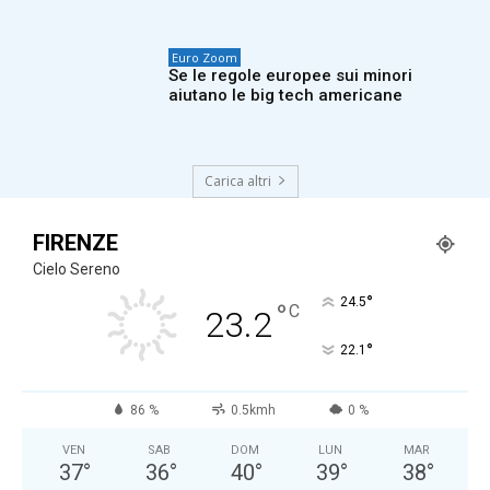
Euro Zoom
Se le regole europee sui minori
aiutano le big tech americane
Carica altri
FIRENZE
Cielo Sereno
°
24.5
°
C
23.2
°
22.1
86 %
0.5kmh
0 %
VEN
SAB
DOM
LUN
MAR
37
°
36
°
40
°
39
°
38
°