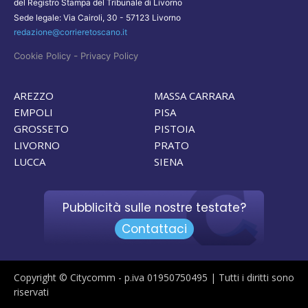
del Registro Stampa del Tribunale di Livorno
Sede legale: Via Cairoli, 30 - 57123 Livorno
redazione@corrieretoscano.it
-
Cookie Policy
Privacy Policy
AREZZO
MASSA CARRARA
EMPOLI
PISA
GROSSETO
PISTOIA
LIVORNO
PRATO
LUCCA
SIENA
Pubblicità sulle nostre testate?
Contattaci
Copyright © Citycomm - p.iva 01950750495 | Tutti i diritti sono
riservati