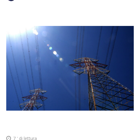
7
' di lettura