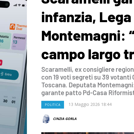
infanzia, Lega
Montemagni: “
campo largo tr
Scaramelli, ex consigliere regiona
con 19 voti segreti su 39 votanti
Toscana. Deputata Montemagni: 
garante patto Pd-Casa Riformis
13 Maggio 2026 18:44
POLITICA
CINZIA GORLA