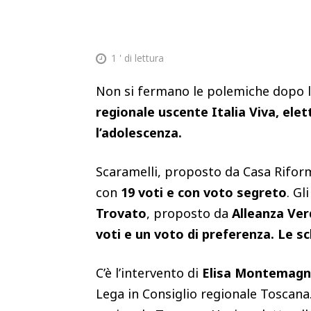
1
' di lettura
Non si fermano le polemiche dopo 
regionale uscente Italia Viva, ele
l’adolescenza.
Scaramelli, proposto da Casa Riform
con
19 voti e con voto segreto
. Gl
Trovato
, proposto da
Alleanza Verd
voti e un voto di preferenza. Le s
C’è l’intervento di
Elisa Montemagni
Lega in Consiglio regionale Toscana