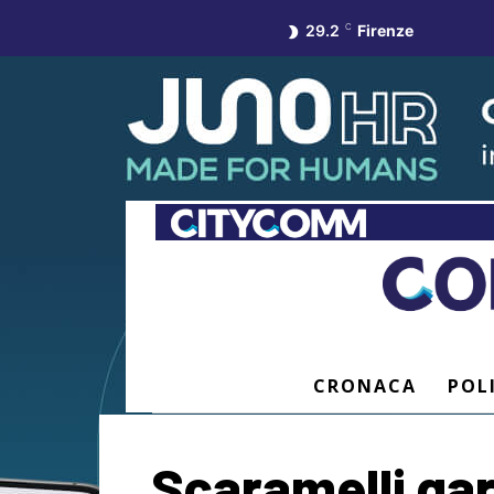
29.2
C
Firenze
CRONACA
POL
Scaramelli ga