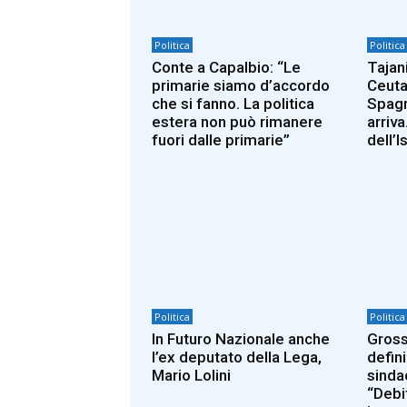
Politica
Politica
Conte a Capalbio: “Le
Tajani
primarie siamo d’accordo
Ceuta
che si fanno. La politica
Spagn
estera non può rimanere
arriva
fuori dalle primarie”
dell’I
Politica
Politica
In Futuro Nazionale anche
Gross
l’ex deputato della Lega,
defin
Mario Lolini
sinda
“Debit