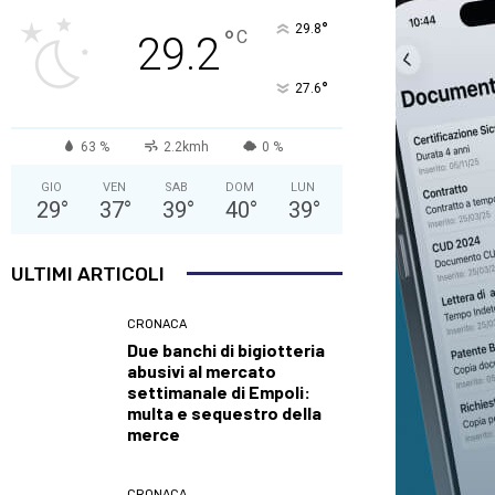
°
29.8
°
C
29.2
°
27.6
63 %
2.2kmh
0 %
GIO
VEN
SAB
DOM
LUN
29
°
37
°
39
°
40
°
39
°
ULTIMI ARTICOLI
CRONACA
Due banchi di bigiotteria
abusivi al mercato
settimanale di Empoli:
multa e sequestro della
merce
CRONACA