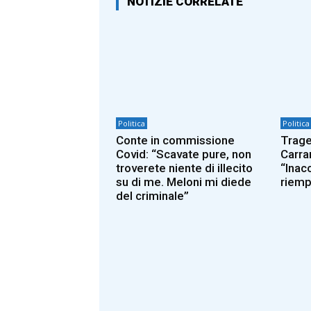
NOTIZIE CORRELATE
Politica
Politica
Conte in commissione
Trage
Covid: “Scavate pure, non
Carrar
troverete niente di illecito
“Inac
su di me. Meloni mi diede
riemp
del criminale”