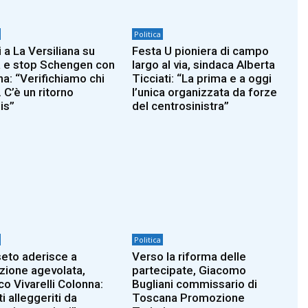
Politica
 a La Versiliana su
Festa U pioniera di campo
 e stop Schengen con
largo al via, sindaca Alberta
a: “Verifichiamo chi
Ticciati: “La prima e a oggi
. C’è un ritorno
l’unica organizzata da forze
sis”
del centrosinistra”
Politica
eto aderisce a
Verso la riforma delle
izione agevolata,
partecipate, Giacomo
co Vivarelli Colonna:
Bugliani commissario di
i alleggeriti da
Toscana Promozione