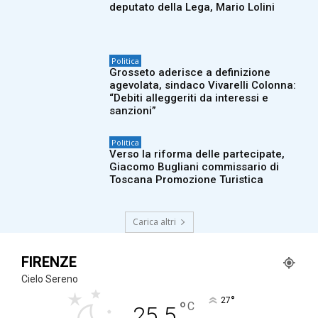
deputato della Lega, Mario Lolini
Politica
Grosseto aderisce a definizione
agevolata, sindaco Vivarelli Colonna:
“Debiti alleggeriti da interessi e
sanzioni”
Politica
Verso la riforma delle partecipate,
Giacomo Bugliani commissario di
Toscana Promozione Turistica
Carica altri
FIRENZE
Cielo Sereno
°
27
°
C
25.5