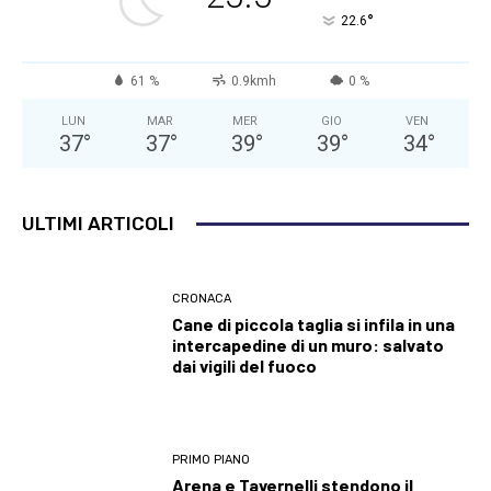
°
22.6
61 %
0.9kmh
0 %
LUN
MAR
MER
GIO
VEN
37
°
37
°
39
°
39
°
34
°
ULTIMI ARTICOLI
CRONACA
Cane di piccola taglia si infila in una
intercapedine di un muro: salvato
dai vigili del fuoco
PRIMO PIANO
Arena e Tavernelli stendono il