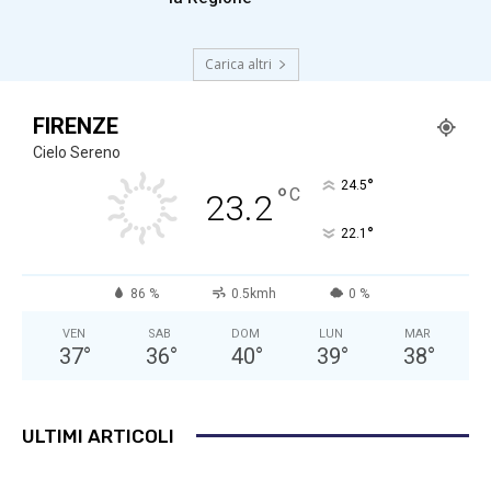
Carica altri
FIRENZE
Cielo Sereno
°
24.5
°
C
23.2
°
22.1
86 %
0.5kmh
0 %
VEN
SAB
DOM
LUN
MAR
37
°
36
°
40
°
39
°
38
°
ULTIMI ARTICOLI