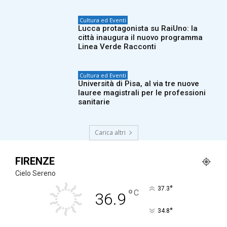
Cultura ed Eventi
Lucca protagonista su RaiUno: la
città inaugura il nuovo programma
Linea Verde Racconti
Cultura ed Eventi
Università di Pisa, al via tre nuove
lauree magistrali per le professioni
sanitarie
Carica altri
FIRENZE
Cielo Sereno
°
37.3
°
C
36.9
°
34.8