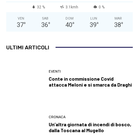
32 %
3.1kmh
0 %
VEN
SAB
DOM
LUN
MAR
37
°
36
°
40
°
39
°
38
°
ULTIMI ARTICOLI
EVENTI
Conte in commissione Covid
attacca Meloni e si smarca da Draghi
CRONACA
Un’altra giornata di incendi di bosco,
dalla Toscana al Mugello