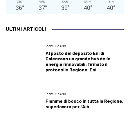
GIO
VEN
SAB
DOM
LUN
36
°
37
°
39
°
40
°
40
°
ULTIMI ARTICOLI
PRIMO PIANO
Al posto del deposito Eni di
Calenzano un grande hub delle
energie rinnovabili: firmato il
protocollo Regione-Eni
PRIMO PIANO
Fiamme di bosco in tutta la Regione,
superlavoro per l’Aib