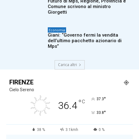
Futuro di Mps, Regione, Provincia e
Comune scrivono al ministro
Giorgetti
Economia
Giani: “Governo fermi la vendita
dell’ultimo pacchetto azionario di
Mps”
Carica altri
FIRENZE
Cielo Sereno
°
37.3
°
C
36.4
°
33.8
38 %
3.1kmh
0 %