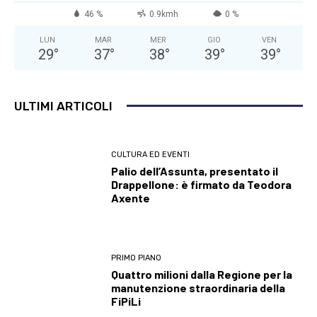
46 %
0.9kmh
0 %
LUN
MAR
MER
GIO
VEN
29
°
37
°
38
°
39
°
39
°
ULTIMI ARTICOLI
CULTURA ED EVENTI
Palio dell’Assunta, presentato il
Drappellone: è firmato da Teodora
Axente
PRIMO PIANO
Quattro milioni dalla Regione per la
manutenzione straordinaria della
FiPiLi