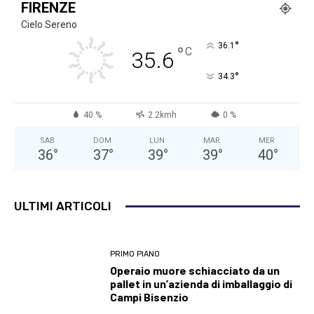
FIRENZE
Cielo Sereno
°
36.1
°
C
35.6
°
34.3
40 %
2.2kmh
0 %
SAB
DOM
LUN
MAR
MER
36
°
37
°
39
°
39
°
40
°
ULTIMI ARTICOLI
PRIMO PIANO
Operaio muore schiacciato da un
pallet in un’azienda di imballaggio di
Campi Bisenzio