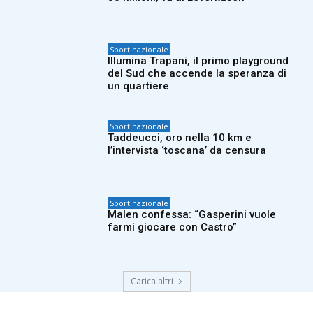
Sport nazionale
Illumina Trapani, il primo playground
del Sud che accende la speranza di
un quartiere
Sport nazionale
Taddeucci, oro nella 10 km e
l’intervista ‘toscana’ da censura
Sport nazionale
Malen confessa: “Gasperini vuole
farmi giocare con Castro”
Carica altri