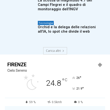
La scossa di magnitudo 4.7 dei
Campi Flegrei e il quadro di
monitoraggio dell’INGV
Tecnologia
Orchid e la delega delle relazioni
all’IA, lo spot che divide il web
Carica altri
FIRENZE
Cielo Sereno
°
26
°
C
24.8
°
21.9
59 %
0.5kmh
0 %