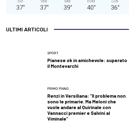
GIO
VEN
SAB
DOM
LUN
37
°
37
°
39
°
40
°
36
°
ULTIMI ARTICOLI
SPORT
Pianese ok in amichevole: superato
il Montevarchi
PRIMO PIANO
Renzi in Versiliana: “Il problema non
sono le primarie. Ma Meloni che
vuole andare al Quirinale con
Vannacci premier e Salvini al
Viminale”