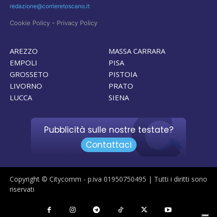
redazione@corrieretoscano.it
-
Cookie Policy
Privacy Policy
AREZZO
MASSA CARRARA
EMPOLI
PISA
GROSSETO
PISTOIA
LIVORNO
PRATO
LUCCA
SIENA
Pubblicità sulle nostre testate?
Contattaci
Copyright © Citycomm - p.iva 01950750495 | Tutti i diritti sono
riservati