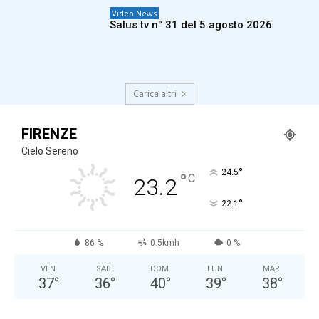
Video News
Salus tv n° 31 del 5 agosto 2026
Carica altri
FIRENZE
Cielo Sereno
°
24.5
°
C
23.2
°
22.1
86 %
0.5kmh
0 %
VEN
SAB
DOM
LUN
MAR
37
°
36
°
40
°
39
°
38
°