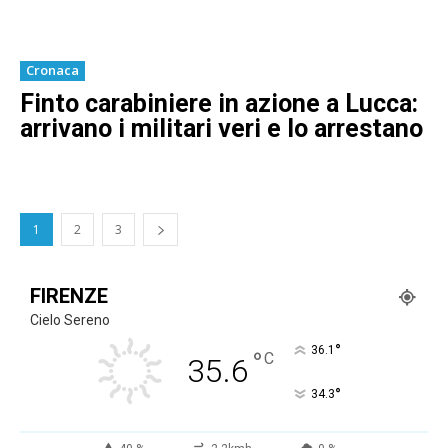
Cronaca
Finto carabiniere in azione a Lucca:
arrivano i militari veri e lo arrestano
1
2
3
FIRENZE
Cielo Sereno
°
36.1
°
C
35.6
°
34.3