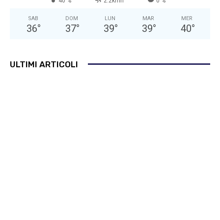
40 %
2.2kmh
0 %
SAB
DOM
LUN
MAR
MER
36
°
37
°
39
°
39
°
40
°
ULTIMI ARTICOLI