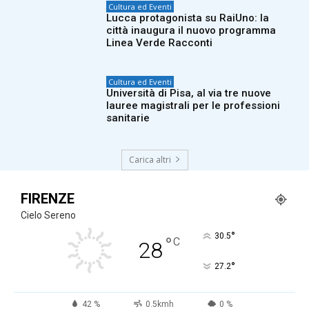
Cultura ed Eventi
Lucca protagonista su RaiUno: la
città inaugura il nuovo programma
Linea Verde Racconti
Cultura ed Eventi
Università di Pisa, al via tre nuove
lauree magistrali per le professioni
sanitarie
Carica altri
FIRENZE
Cielo Sereno
°
30.5
°
C
28
°
27.2
42 %
0.5kmh
0 %