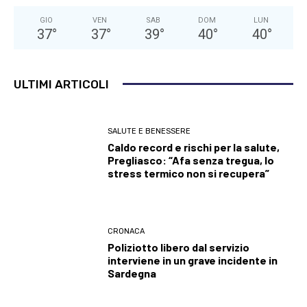
GIO
VEN
SAB
DOM
LUN
37
°
37
°
39
°
40
°
40
°
ULTIMI ARTICOLI
SALUTE E BENESSERE
Caldo record e rischi per la salute,
Pregliasco: “Afa senza tregua, lo
stress termico non si recupera”
CRONACA
Poliziotto libero dal servizio
interviene in un grave incidente in
Sardegna