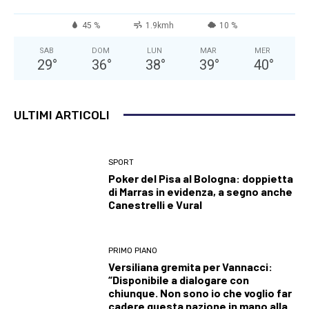
45 %
1.9kmh
10 %
SAB
DOM
LUN
MAR
MER
29
°
36
°
38
°
39
°
40
°
ULTIMI ARTICOLI
SPORT
Poker del Pisa al Bologna: doppietta
di Marras in evidenza, a segno anche
Canestrelli e Vural
PRIMO PIANO
Versiliana gremita per Vannacci:
“Disponibile a dialogare con
chiunque. Non sono io che voglio far
cadere questa nazione in mano alla