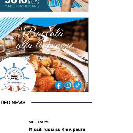
IDEO NEWS
VIDEO NEWS
Missili russi su Kiev, paura