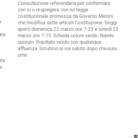
Consultazione referendaria per confermare
con sì o respingere con no legge
costituzionale promossa da Governo Meloni
o
che modifica sette articoli Costituzione. Seggi
aperti domenica 22 marzo ore 7-23 e lunedì 23
tre
marzo ore 7-15. Scheda colore verde. Niente
quorum. Risultato valido con qualunque
affluenza. Scrutinio al via subito dopo chiusura
a
urne
tta
No
S