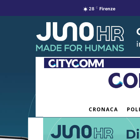
28
C
Firenze
CRONACA
POL