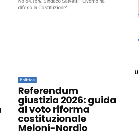
No 64.16%. Sindaco Salvetti: "Livorno ha
difeso la Costituzione"
U
Politica
a
Referendum
giustizia 2026: guida
n
al voto riforma
costituzionale
Meloni-Nordio