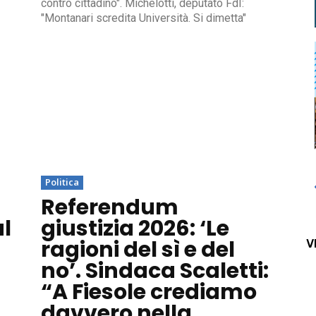
contro cittadino". Michelotti, deputato FdI:
"Montanari scredita Università. Si dimetta"
Politica
Referendum
al
giustizia 2026: ‘Le
ragioni del sì e del
V
no’. Sindaca Scaletti:
“A Fiesole crediamo
davvero nella