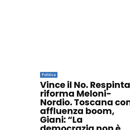
Politica
Vince il No. Respint
riforma Meloni-
Nordio. Toscana co
affluenza boom,
Giani: “La
democrazia non è