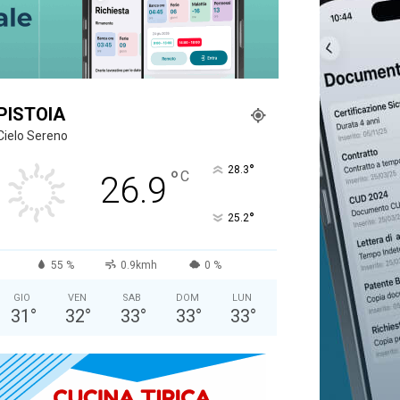
PISTOIA
Cielo Sereno
°
28.3
°
C
26.9
°
25.2
55 %
0.9kmh
0 %
GIO
VEN
SAB
DOM
LUN
31
°
32
°
33
°
33
°
33
°