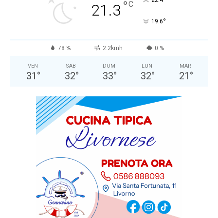
°
22.4
°
C
21.3
°
19.6
78 %
2.2kmh
0 %
VEN
SAB
DOM
LUN
MAR
31
°
32
°
33
°
32
°
21
°