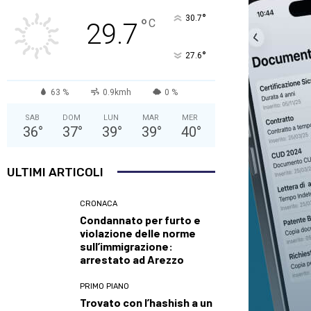
°
30.7
°
C
29.7
°
27.6
63 %
0.9kmh
0 %
SAB
DOM
LUN
MAR
MER
36
°
37
°
39
°
39
°
40
°
ULTIMI ARTICOLI
CRONACA
Condannato per furto e
violazione delle norme
sull’immigrazione:
arrestato ad Arezzo
PRIMO PIANO
Trovato con l’hashish a un