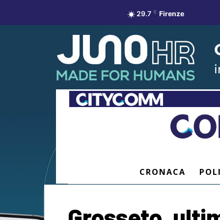
29.7
C
Firenze
CRONACA
POL
Grosseto, ulti