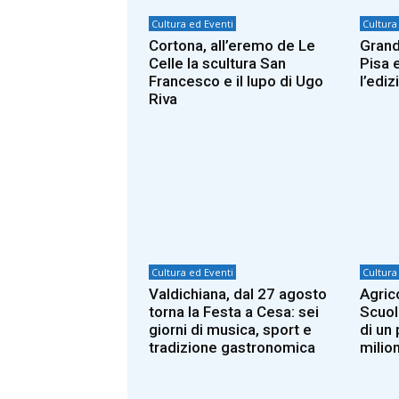
Cultura ed Eventi
Cultura
Cortona, all’eremo de Le
Grand
Celle la scultura San
Pisa 
Francesco e il lupo di Ugo
l’edi
Riva
Cultura ed Eventi
Cultura
Valdichiana, dal 27 agosto
Agric
torna la Festa a Cesa: sei
Scuol
giorni di musica, sport e
di un
tradizione gastronomica
milion