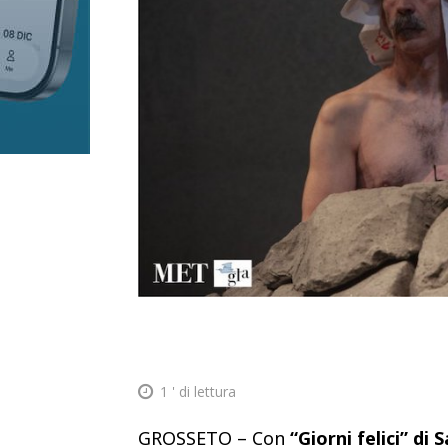
1
' di lettura
GROSSETO – Con
“Giorni felici” di