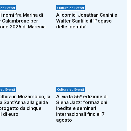
 ed Eventi
Cultura ed Eventi
i nomi fra Marina di
Ai comici Jonathan Canini e
e Calambrone per
Walter Santillo il ‘Pegaso
zione 2026 di Marenia
delle identità’
 ed Eventi
Cultura ed Eventi
oltura in Mozambico, la
Al via la 56ª edizione di
a Sant’Anna alla guida
Siena Jazz: formazioni
 progetto da cinque
inedite e seminari
i di euro
internazionali fino al 7
agosto