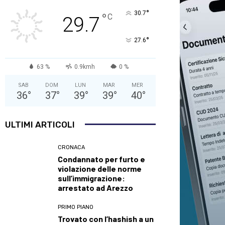
°
30.7
°
C
29.7
°
27.6
63 %
0.9kmh
0 %
SAB
DOM
LUN
MAR
MER
36
°
37
°
39
°
39
°
40
°
ULTIMI ARTICOLI
CRONACA
Condannato per furto e
violazione delle norme
sull’immigrazione:
arrestato ad Arezzo
PRIMO PIANO
Trovato con l’hashish a un