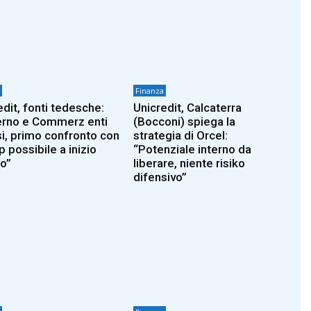
Finanza
edit, fonti tedesche:
Unicredit, Calcaterra
rno e Commerz enti
(Bocconi) spiega la
si, primo confronto con
strategia di Orcel:
 possibile a inizio
“Potenziale interno da
o”
liberare, niente risiko
difensivo”