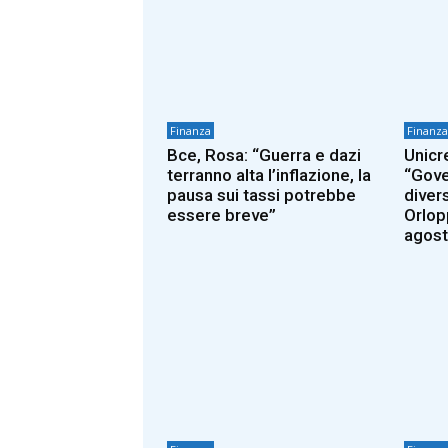
Finanza
Finanza
Bce, Rosa: “Guerra e dazi
Unicr
terranno alta l’inflazione, la
“Gove
pausa sui tassi potrebbe
diver
essere breve”
Orlopp
agost