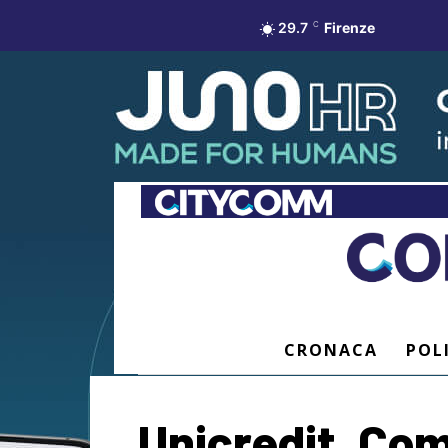
29.7
C
Firenze
CRONACA
POL
Unicredit, Com