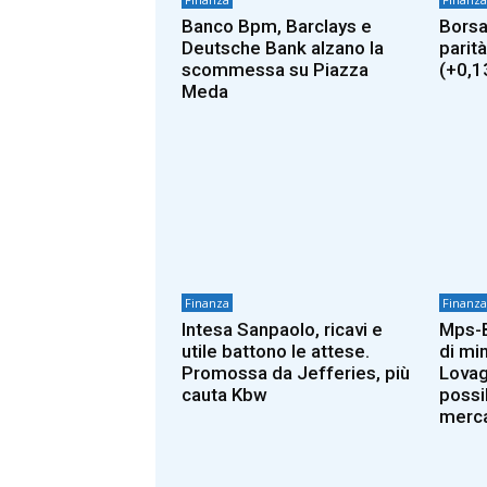
Banco Bpm, Barclays e
Borsa
Deutsche Bank alzano la
parità
scommessa su Piazza
(+0,1
Meda
Finanza
Finanza
Intesa Sanpaolo, ricavi e
Mps-B
utile battono le attese.
di mi
Promossa da Jefferies, più
Lovag
cauta Kbw
possi
merc