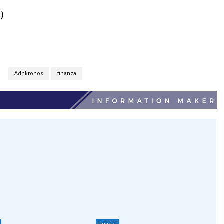
)
S
Adnkronos
finanza
Finanza