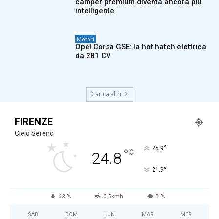
camper premium diventa ancora più
intelligente
Motori
Opel Corsa GSE: la hot hatch elettrica
da 281 CV
Carica altri
FIRENZE
Cielo Sereno
°
25.9
°
C
24.8
°
21.9
63 %
0.5kmh
0 %
SAB
DOM
LUN
MAR
MER