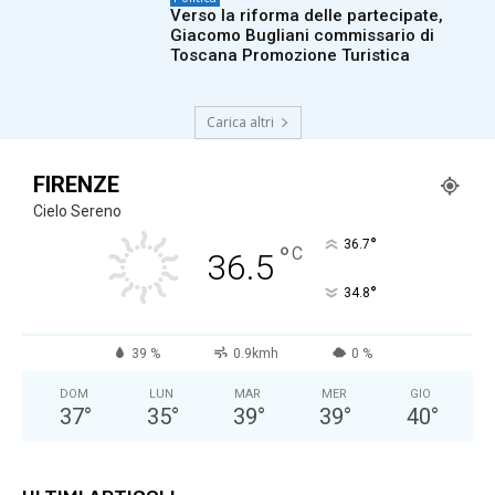
Verso la riforma delle partecipate,
Giacomo Bugliani commissario di
Toscana Promozione Turistica
Carica altri
FIRENZE
Cielo Sereno
°
36.7
°
C
36.5
°
34.8
39 %
0.9kmh
0 %
DOM
LUN
MAR
MER
GIO
37
°
35
°
39
°
39
°
40
°