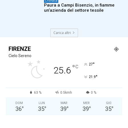
Cronaca
Paura a Campi Bisenzio, in fiamme
un’azienda del settore tessile
Carica altri
FIRENZE
Cielo Sereno
°
27
°
C
25.6
°
21.9
63 %
0.5kmh
0 %
DOM
LUN
MAR
MER
GIO
36
°
35
°
39
°
39
°
35
°