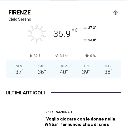
FIRENZE
Cielo Sereno
°
37.3
°
C
36.9
°
34.8
32 %
3.1kmh
0 %
VEN
SAB
DOM
LUN
MAR
37
°
36
°
40
°
39
°
38
°
ULTIMI ARTICOLI
SPORT NAZIONALE
“Voglio giocare con le donne nella
WNba”, l’annuncio choc di Enes