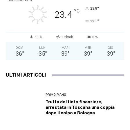
°
23.8
°
C
23.4
°
22.1
60 %
1.2kmh
0 %
DOM
LUN
MAR
MER
GIO
36
°
35
°
39
°
39
°
39
°
ULTIMI ARTICOLI
PRIMO PIANO
Truffa del finto finanziere,
arrestata in Toscana una coppia
dopo il colpo a Bologna