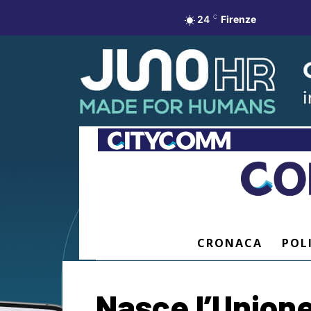
24
C
Firenze
CRONACA
POL
Nasce l’Unione