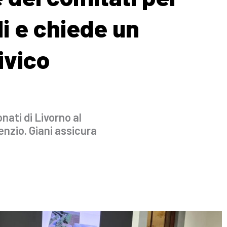
ili e chiede un
ivico
onati di Livorno al
enzio. Giani assicura