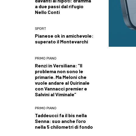
davanti ai nipoti: dramma
a due passi dal rifugio
Nello Conti
SPORT
Pianese ok in amichevole:
superato il Montevarchi
PRIMO PIANO
Renzi in Versiliana: “Il
problema non sono le
primarie. Ma Meloni che
vuole andare al Quirinale
con Vannacci premier e
Salvini al Viminale”
PRIMO PIANO
Taddeucci fa il bis nella
Senna: suo anche l’oro
nella 5 chilometri di fondo