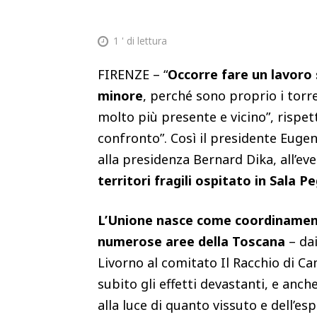
1
' di lettura
FIRENZE – “
Occorre fare un lavoro 
minore
, perché sono proprio i torre
molto più presente e vicino”, rispet
confronto”. Così il presidente Euge
alla presidenza Bernard Dika, all’ev
territori fragili ospitato in Sala P
L’Unione nasce come coordinamento 
numerose aree della Toscana
– dai
Livorno al comitato Il Racchio di Ca
subito gli effetti devastanti, e anche
alla luce di quanto vissuto e dell’es