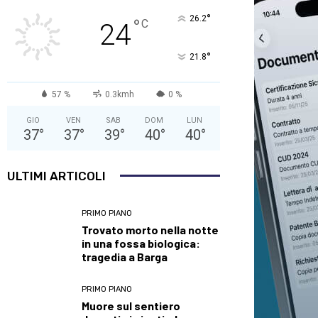
°
26.2
°
C
24
°
21.8
57 %
0.3kmh
0 %
GIO
VEN
SAB
DOM
LUN
37
°
37
°
39
°
40
°
40
°
ULTIMI ARTICOLI
PRIMO PIANO
Trovato morto nella notte
in una fossa biologica:
tragedia a Barga
PRIMO PIANO
Muore sul sentiero