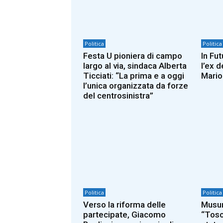
Politica
Politica
Festa U pioniera di campo
In Fu
largo al via, sindaca Alberta
l’ex 
Ticciati: “La prima e a oggi
Mario 
l’unica organizzata da forze
del centrosinistra”
Politica
Politica
Verso la riforma delle
Musum
partecipate, Giacomo
“Tosc