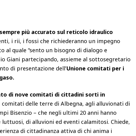
Condividere
sempre più accurato sul reticolo idraulico
nti, i rii, i fossi che richiederanno un impegno
to al quale “sento un bisogno di dialogo e
nio Giani partecipando, assieme al sottosegretario
ento di presentazione dell’
Unione comitati per i
egaso.
di nove comitati di cittadini sorti in
 comitati delle terre di Albegna, agli alluvionati di
mpi Bisenzio – che negli ultimi 20 anni hanno
 luttuosi, di alluvioni ed eventi calamitosi. Chiede,
perienza di cittadinanza attiva di chi anima i