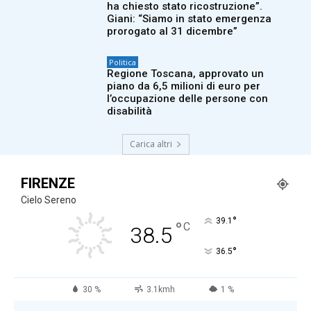
ha chiesto stato ricostruzione”.
Giani: “Siamo in stato emergenza
prorogato al 31 dicembre”
Politica
Regione Toscana, approvato un
piano da 6,5 milioni di euro per
l’occupazione delle persone con
disabilità
Carica altri
FIRENZE
Cielo Sereno
°
39.1
°
C
38.5
°
36.5
30 %
3.1kmh
1 %