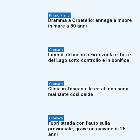
Primo Piano
Dramma a Orbetello: annega e muore
in mare a 80 anni
Cronaca
Incendi di bosco a Firenzuola e Torre
del Lago sotto controllo e in bonifica
Cronaca
Clima in Toscana: le estati non sono
mai state così calde
Cronaca
Fuori strada con l’auto sulla
provinciale, grave un giovane di 25
anni