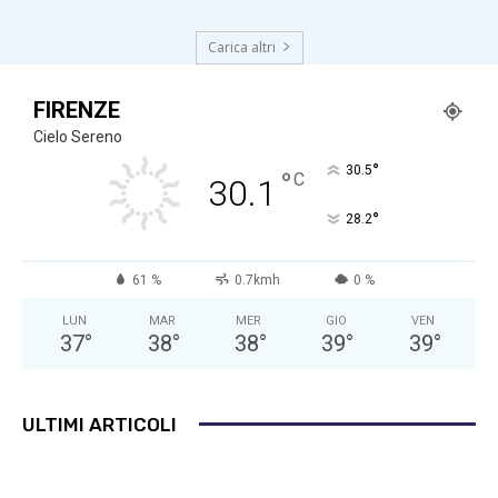
Carica altri
FIRENZE
Cielo Sereno
°
30.5
°
C
30.1
°
28.2
61 %
0.7kmh
0 %
LUN
MAR
MER
GIO
VEN
37
°
38
°
38
°
39
°
39
°
ULTIMI ARTICOLI