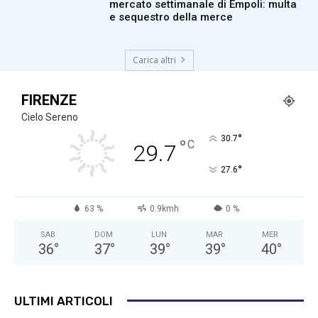
mercato settimanale di Empoli: multa
e sequestro della merce
Carica altri
FIRENZE
Cielo Sereno
°
30.7
°
C
29.7
°
27.6
63 %
0.9kmh
0 %
SAB
DOM
LUN
MAR
MER
36
°
37
°
39
°
39
°
40
°
ULTIMI ARTICOLI