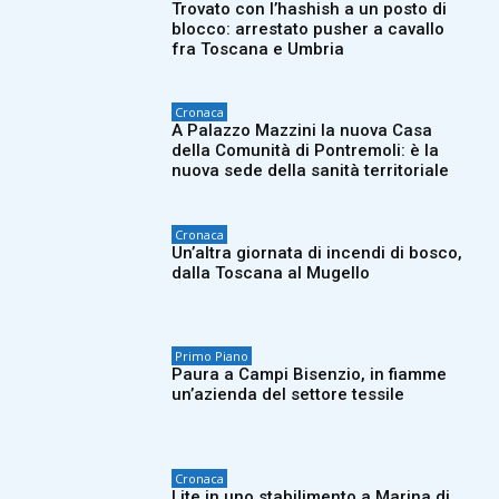
Trovato con l’hashish a un posto di
blocco: arrestato pusher a cavallo
fra Toscana e Umbria
Cronaca
A Palazzo Mazzini la nuova Casa
della Comunità di Pontremoli: è la
nuova sede della sanità territoriale
Cronaca
Un’altra giornata di incendi di bosco,
dalla Toscana al Mugello
Primo Piano
Paura a Campi Bisenzio, in fiamme
un’azienda del settore tessile
Cronaca
Lite in uno stabilimento a Marina di