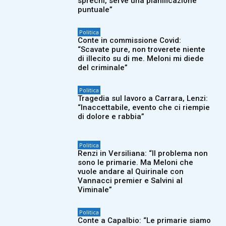
sprechi, serve una pianificazione
puntuale”
Politica
Conte in commissione Covid:
“Scavate pure, non troverete niente
di illecito su di me. Meloni mi diede
del criminale”
Politica
Tragedia sul lavoro a Carrara, Lenzi:
“Inaccettabile, evento che ci riempie
di dolore e rabbia”
Politica
Renzi in Versiliana: “Il problema non
sono le primarie. Ma Meloni che
vuole andare al Quirinale con
Vannacci premier e Salvini al
Viminale”
Politica
Conte a Capalbio: “Le primarie siamo