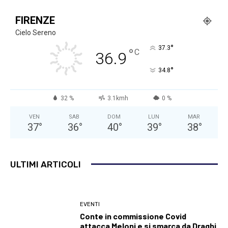
FIRENZE
Cielo Sereno
°
37.3
°
C
36.9
°
34.8
32 %
3.1kmh
0 %
VEN
SAB
DOM
LUN
MAR
37
°
36
°
40
°
39
°
38
°
ULTIMI ARTICOLI
EVENTI
Conte in commissione Covid
attacca Meloni e si smarca da Draghi