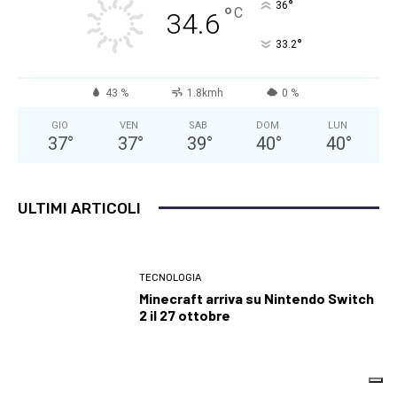
°
36
°
C
34.6
°
33.2
43 %
1.8kmh
0 %
GIO
VEN
SAB
DOM
LUN
37
°
37
°
39
°
40
°
40
°
ULTIMI ARTICOLI
TECNOLOGIA
Minecraft arriva su Nintendo Switch
2 il 27 ottobre