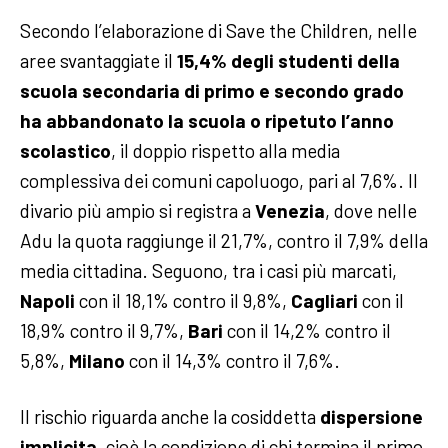
Secondo l’elaborazione di Save the Children, nelle
aree svantaggiate il
15,4% degli studenti della
scuola secondaria di primo e secondo grado
ha abbandonato la scuola o ripetuto l’anno
scolastico
, il doppio rispetto alla media
complessiva dei comuni capoluogo, pari al 7,6%. Il
divario più ampio si registra a
Venezia
, dove nelle
Adu la quota raggiunge il 21,7%, contro il 7,9% della
media cittadina. Seguono, tra i casi più marcati,
Napoli
con il 18,1% contro il 9,8%,
Cagliari
con il
18,9% contro il 9,7%,
Bari
con il 14,2% contro il
5,8%,
Milano
con il 14,3% contro il 7,6%.
Il rischio riguarda anche la cosiddetta
dispersione
implicita
, cioè la condizione di chi termina il primo