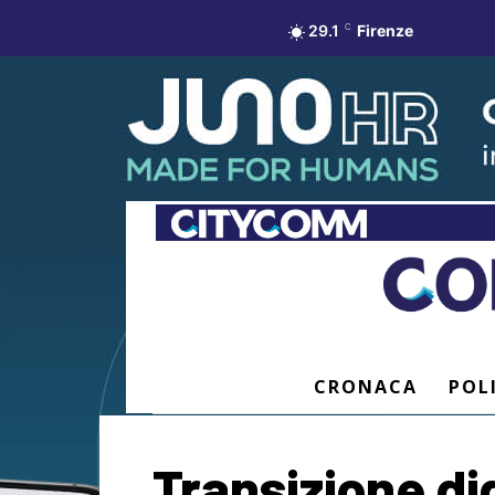
29.1
C
Firenze
CRONACA
POL
Transizione di