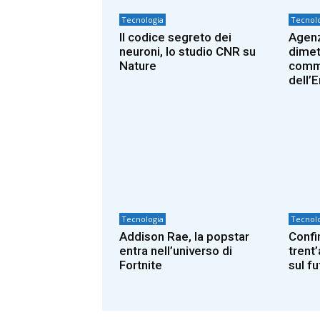
Tecnologia
Tecnolo
Il codice segreto dei
Agenzi
neuroni, lo studio CNR su
dimett
Nature
comm
dell’
Tecnologia
Tecnolo
Addison Rae, la popstar
Confi
entra nell’universo di
trent’
Fortnite
sul f