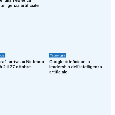
e lunari ed etica
ntelligenza artificiale
gia
Tecnologia
raft arriva su Nintendo
Google ridefinisce la
h 2 il 27 ottobre
leadership dell’intelligenza
artificiale