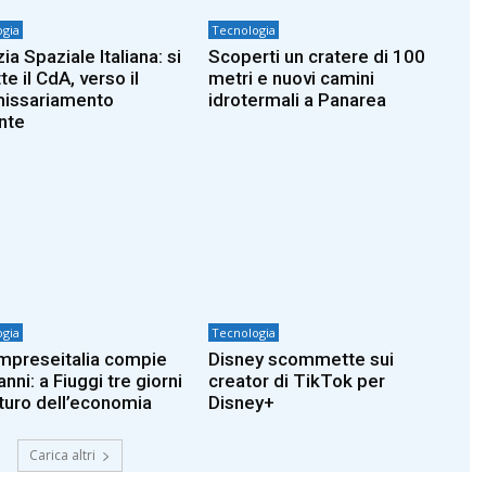
gia
Tecnologia
a Spaziale Italiana: si
Scoperti un cratere di 100
e il CdA, verso il
metri e nuovi camini
issariamento
idrotermali a Panarea
Ente
gia
Tecnologia
mpreseitalia compie
Disney scommette sui
anni: a Fiuggi tre giorni
creator di TikTok per
uturo dell’economia
Disney+
Carica altri