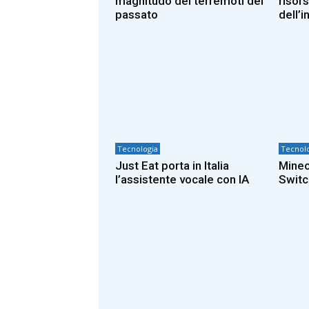
magnitudo dei terremoti del
risors
passato
dell’i
Tecnologia
Tecnolo
Just Eat porta in Italia
Minec
l’assistente vocale con IA
Switc