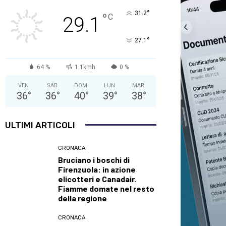
°
31.2
°
C
29.1
°
27.1
64 %
1.1kmh
0 %
VEN
SAB
DOM
LUN
MAR
36
°
36
°
40
°
39
°
38
°
ULTIMI ARTICOLI
CRONACA
Bruciano i boschi di
Firenzuola: in azione
elicotteri e Canadair.
Fiamme domate nel resto
della regione
CRONACA