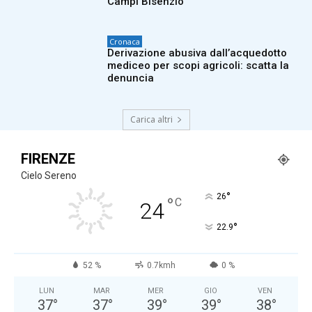
Campi Bisenzio
Cronaca
Derivazione abusiva dall’acquedotto
mediceo per scopi agricoli: scatta la
denuncia
Carica altri
FIRENZE
Cielo Sereno
°
26
°
C
24
°
22.9
52 %
0.7kmh
0 %
LUN
MAR
MER
GIO
VEN
37
°
37
°
39
°
39
°
38
°