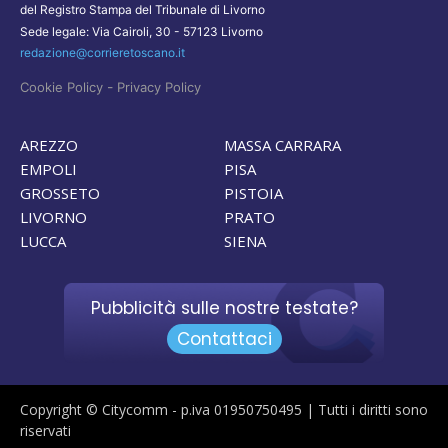
del Registro Stampa del Tribunale di Livorno
Sede legale: Via Cairoli, 30 - 57123 Livorno
redazione@corrieretoscano.it
-
Cookie Policy
Privacy Policy
AREZZO
MASSA CARRARA
EMPOLI
PISA
GROSSETO
PISTOIA
LIVORNO
PRATO
LUCCA
SIENA
Pubblicità sulle nostre testate?
Contattaci
Copyright © Citycomm - p.iva 01950750495 | Tutti i diritti sono
riservati