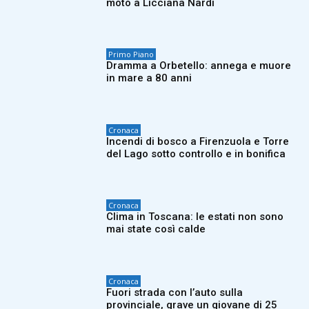
moto a Licciana Nardi
Primo Piano
Dramma a Orbetello: annega e muore
in mare a 80 anni
Cronaca
Incendi di bosco a Firenzuola e Torre
del Lago sotto controllo e in bonifica
Cronaca
Clima in Toscana: le estati non sono
mai state così calde
Cronaca
Fuori strada con l’auto sulla
provinciale, grave un giovane di 25