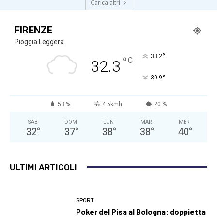
Carica altri
FIRENZE
Pioggia Leggera
°
33.2
°
C
32.3
°
30.9
53 %
4.5kmh
20 %
SAB
DOM
LUN
MAR
MER
32
°
37
°
38
°
38
°
40
°
ULTIMI ARTICOLI
SPORT
Poker del Pisa al Bologna: doppietta