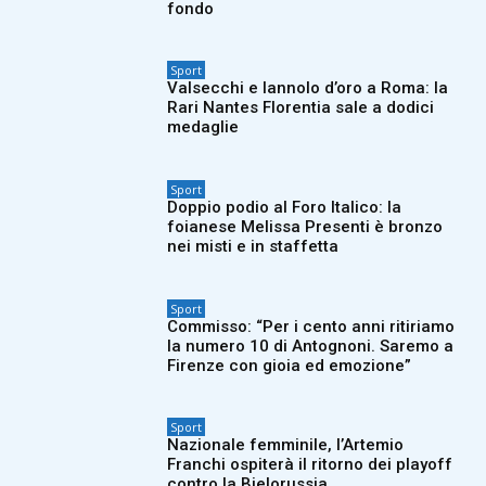
fondo
Sport
Valsecchi e Iannolo d’oro a Roma: la
Rari Nantes Florentia sale a dodici
medaglie
Sport
Doppio podio al Foro Italico: la
foianese Melissa Presenti è bronzo
nei misti e in staffetta
Sport
Commisso: “Per i cento anni ritiriamo
la numero 10 di Antognoni. Saremo a
Firenze con gioia ed emozione”
Sport
Nazionale femminile, l’Artemio
Franchi ospiterà il ritorno dei playoff
contro la Bielorussia