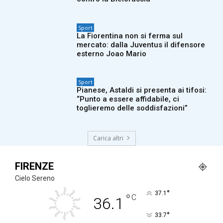
Sport
La Fiorentina non si ferma sul
mercato: dalla Juventus il difensore
esterno Joao Mario
Sport
Pianese, Astaldi si presenta ai tifosi:
“Punto a essere affidabile, ci
toglieremo delle soddisfazioni”
Carica altri
FIRENZE
Cielo Sereno
°
37.1
°
C
36.1
°
33.7