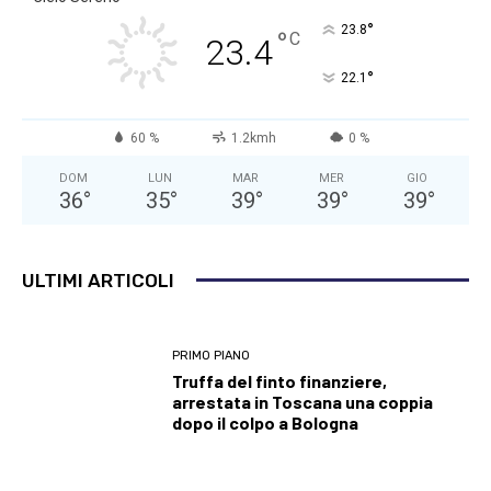
°
23.8
°
C
23.4
°
22.1
60 %
1.2kmh
0 %
DOM
LUN
MAR
MER
GIO
36
°
35
°
39
°
39
°
39
°
ULTIMI ARTICOLI
PRIMO PIANO
Truffa del finto finanziere,
arrestata in Toscana una coppia
dopo il colpo a Bologna