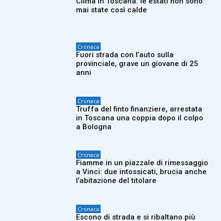
Clima in Toscana: le estati non sono
mai state così calde
Cronaca
Fuori strada con l’auto sulla
provinciale, grave un giovane di 25
anni
Cronaca
Truffa del finto finanziere, arrestata
in Toscana una coppia dopo il colpo
a Bologna
Cronaca
Fiamme in un piazzale di rimessaggio
a Vinci: due intossicati, brucia anche
l’abitazione del titolare
Cronaca
Escono di strada e si ribaltano più