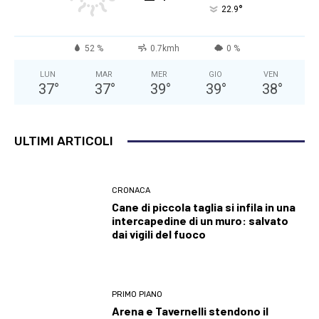
°
22.9
52 %
0.7kmh
0 %
LUN
MAR
MER
GIO
VEN
37
°
37
°
39
°
39
°
38
°
ULTIMI ARTICOLI
CRONACA
Cane di piccola taglia si infila in una
intercapedine di un muro: salvato
dai vigili del fuoco
PRIMO PIANO
Arena e Tavernelli stendono il