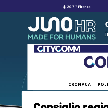
29.7
C
Firenze
CRONACA
POL
Consiglio regio