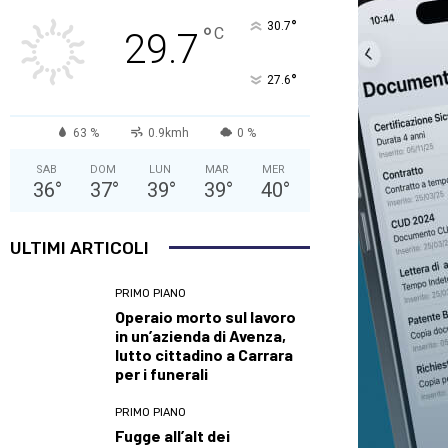
°
30.7
°
C
29.7
°
27.6
63 %
0.9kmh
0 %
SAB
DOM
LUN
MAR
MER
36
°
37
°
39
°
39
°
40
°
ULTIMI ARTICOLI
PRIMO PIANO
Operaio morto sul lavoro
in un’azienda di Avenza,
lutto cittadino a Carrara
per i funerali
PRIMO PIANO
Fugge all’alt dei