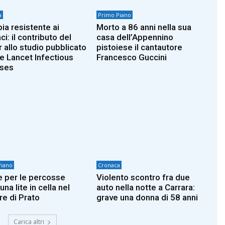
a
Primo Piano
ia resistente ai
Morto a 86 anni nella sua
i: il contributo del
casa dell’Appennino
 allo studio pubblicato
pistoiese il cantautore
e Lancet Infectious
Francesco Guccini
ases
Piano
Cronaca
 per le percosse
Violento scontro fra due
na lite in cella nel
auto nella notte a Carrara:
re di Prato
grave una donna di 58 anni
Carica altri