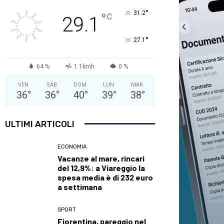
°
31.2
°
C
29.1
°
27.1
64 %
1.1kmh
0 %
VEN
SAB
DOM
LUN
MAR
36
°
36
°
40
°
39
°
38
°
ULTIMI ARTICOLI
ECONOMIA
Vacanze al mare, rincari
del 12,9%: a Viareggio la
spesa media è di 232 euro
a settimana
SPORT
Fiorentina, pareggio nel