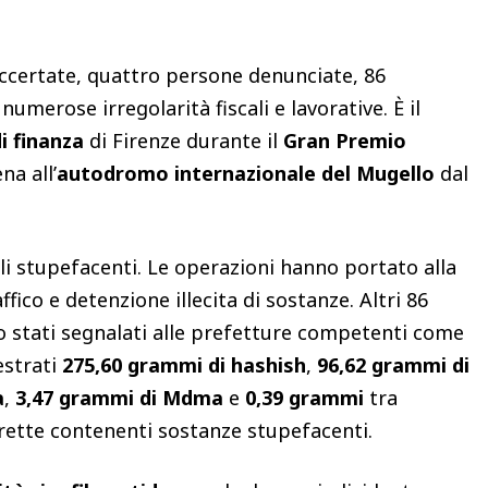
ccertate, quattro persone denunciate, 86
umerose irregolarità fiscali e lavorative. È il
i finanza
di Firenze durante il
Gran Premio
na all’
autodromo internazionale del Mugello
dal
 gli stupefacenti. Le operazioni hanno portato alla
ico e detenzione illecita di sostanze. Altri 86
no stati segnalati alle prefetture competenti come
estrati
275,60 grammi di hashish
,
96,62 grammi di
a
,
3,47 grammi di Mdma
e
0,39 grammi
tra
arette contenenti sostanze stupefacenti.