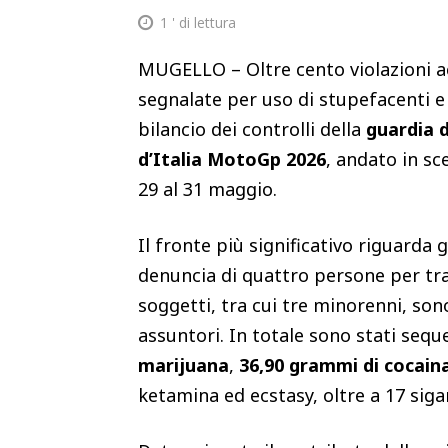
1
' di lettura
MUGELLO – Oltre cento violazioni a
segnalate per uso di stupefacenti e n
bilancio dei controlli della
guardia d
d’Italia MotoGp 2026
, andato in sce
29 al 31 maggio.
Il fronte più significativo riguarda
denuncia di quattro persone per traff
soggetti, tra cui tre minorenni, so
assuntori. In totale sono stati sequ
marijuana
,
36,90 grammi di cocain
ketamina ed ecstasy, oltre a 17 sig