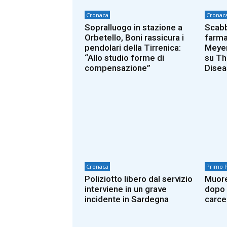
Cronaca
Cronac
Sopralluogo in stazione a
Scabb
Orbetello, Boni rassicura i
farmac
pendolari della Tirrenica:
Meyer
“Allo studio forme di
su Th
compensazione”
Dise
Cronaca
Primo 
Poliziotto libero dal servizio
Muore
interviene in un grave
dopo u
incidente in Sardegna
carce