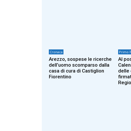
Cronaca
Primo 
Arezzo, sospese le ricerche
Al po
dell’uomo scomparso dalla
Calen
casa di cura di Castiglion
delle 
Fiorentino
firmat
Regio