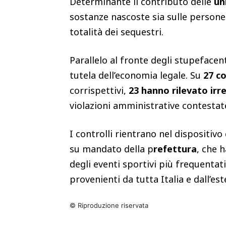
Determinante il contributo delle
un
sostanze nascoste sia sulle persone s
totalità dei sequestri.
Parallelo al fronte degli stupefacent
tutela dell’economia legale. Su
27 co
corrispettivi,
23 hanno rilevato irr
violazioni amministrative contesta
I controlli rientrano nel dispositivo
su mandato della p
refettura
, che 
degli eventi sportivi più frequentati
provenienti da tutta Italia e dall’est
© Riproduzione riservata