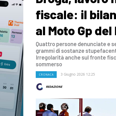
fiscale: il bila
al Moto Gp del
Quattro persone denunciate e se
grammi di sostanze stupefacenti i
Irregolarità anche sul fronte fisc
sommerso
3 Giugno 2026 12:25
CRONACA
REDAZIONE