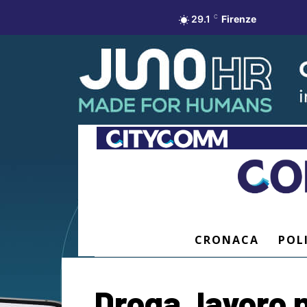
29.1
C
Firenze
CRONACA
POL
Droga, lavoro 