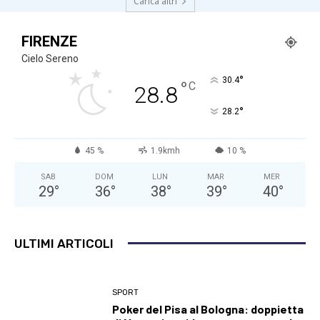
Carica altri
FIRENZE
Cielo Sereno
°
30.4
°
C
28.8
°
28.2
45 %
1.9kmh
10 %
SAB
DOM
LUN
MAR
MER
29
°
36
°
38
°
39
°
40
°
ULTIMI ARTICOLI
SPORT
Poker del Pisa al Bologna: doppietta