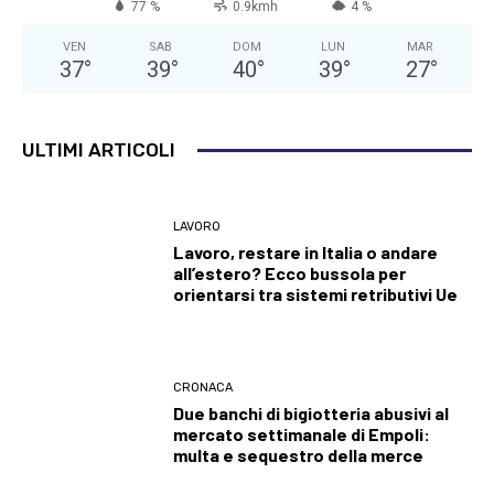
77 %
0.9kmh
4 %
VEN
SAB
DOM
LUN
MAR
37
°
39
°
40
°
39
°
27
°
ULTIMI ARTICOLI
LAVORO
Lavoro, restare in Italia o andare
all’estero? Ecco bussola per
orientarsi tra sistemi retributivi Ue
CRONACA
Due banchi di bigiotteria abusivi al
mercato settimanale di Empoli:
multa e sequestro della merce