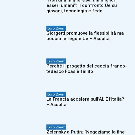
“Non una migliore AI, ma migliori
esseri umani”: il confronto Ue su
giovani, tecnologia e fede
Euro Zoom
Giorgetti promuove la flessibilità ma
boccia le regole Ue – Ascolta
Euro Zoom
Perché il progetto del caccia franco-
tedesco Fcas è fallito
Euro Zoom
La Francia accelera sull’AI. E l’Italia?
– Ascolta
Euro Zoom
Zelensky a Putin: “Negoziamo la fine