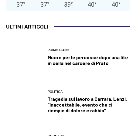
37
°
37
°
39
°
40
°
40
°
ULTIMI ARTICOLI
PRIMO PIANO
Muore per le percosse dopo una lite
in cella nel carcere di Prato
POLITICA
Tragedia sul lavoro a Carrara, Lenzi:
“Inaccettabile, evento che ci
riempie di dolore e rabbia”