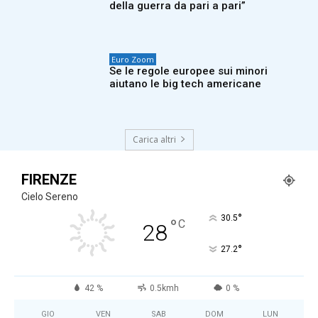
della guerra da pari a pari”
Euro Zoom
Se le regole europee sui minori
aiutano le big tech americane
Carica altri
FIRENZE
Cielo Sereno
°
30.5
°
C
28
°
27.2
42 %
0.5kmh
0 %
GIO
VEN
SAB
DOM
LUN