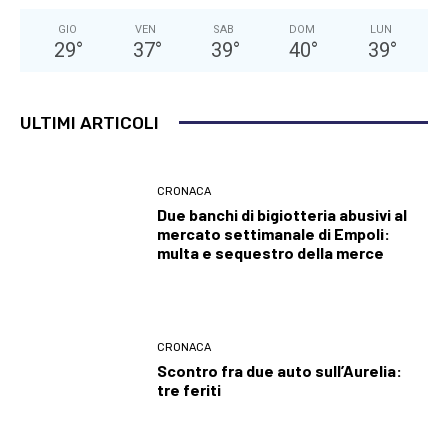
GIO
VEN
SAB
DOM
LUN
29
°
37
°
39
°
40
°
39
°
ULTIMI ARTICOLI
CRONACA
Due banchi di bigiotteria abusivi al
mercato settimanale di Empoli:
multa e sequestro della merce
CRONACA
Scontro fra due auto sull’Aurelia:
tre feriti