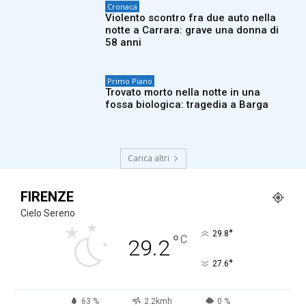
Cronaca
Violento scontro fra due auto nella
notte a Carrara: grave una donna di
58 anni
Primo Piano
Trovato morto nella notte in una
fossa biologica: tragedia a Barga
Carica altri
FIRENZE
Cielo Sereno
°
29.8
°
C
29.2
°
27.6
63 %
2.2kmh
0 %