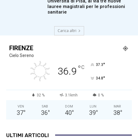
Università di Pisa, al via tre nuove
lauree magistrali per le professioni
sanitarie
Carica altri
FIRENZE
Cielo Sereno
°
37.3
°
C
36.9
°
34.8
32 %
3.1kmh
0 %
VEN
SAB
DOM
LUN
MAR
37
°
36
°
40
°
39
°
38
°
ULTIMI ARTICOLI