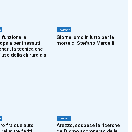
a
Cronaca
funziona la
Giornalismo in lutto per la
opsia per i tessuti
morte di Stefano Marcelli
nari, la tecnica che
l’uso della chirurgia a
a
Cronaca
ro fra due auto
Arezzo, sospese le ricerche
urelia: tre feriti
dell’uomo scomparso dalla