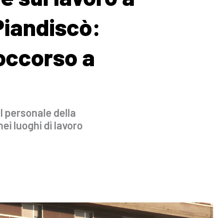
Piandiscò:
occorso a
il personale della
ei luoghi di lavoro