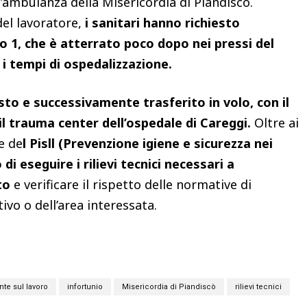
’ambulanza della Misericordia di Piandiscò.
del lavoratore,
i sanitari hanno richiesto
so 1, che è atterrato poco dopo nei pressi del
 i tempi di ospedalizzazione.
sto e successivamente trasferito in volo, con il
l trauma center dell’ospedale di Careggi.
Oltre ai
le de
l Pisll (Prevenzione igiene e sicurezza nei
 di eseguire i rilievi tecnici necessari a
to
e verificare il rispetto delle normative di
tivo o dell’area interessata.
nte sul lavoro
infortunio
Misericordia di Piandiscò
rilievi tecnici