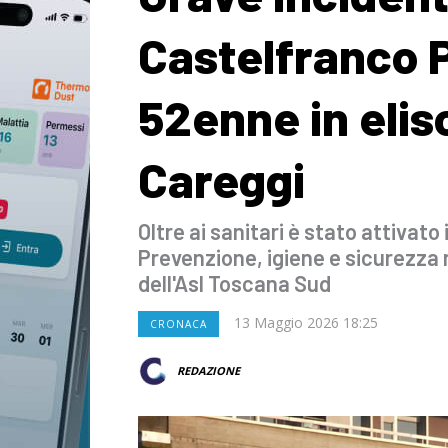
Castelfranco 
52enne in elis
Careggi
Oltre ai sanitari è stato attivato 
Prevenzione, igiene e sicurezza n
dell'Asl Toscana Sud
13 Maggio 2026 18:25
CRONACA
REDAZIONE