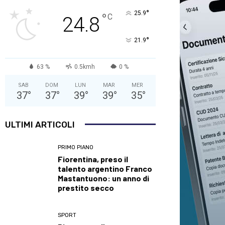
°
25.9
°
C
24.8
°
21.9
63 %
0.5kmh
0 %
SAB
DOM
LUN
MAR
MER
37
°
37
°
39
°
39
°
35
°
ULTIMI ARTICOLI
PRIMO PIANO
Fiorentina, preso il
talento argentino Franco
Mastantuono: un anno di
prestito secco
SPORT