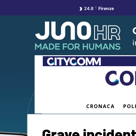
24.8
C
Firenze
CRONACA
POL
Grave incident