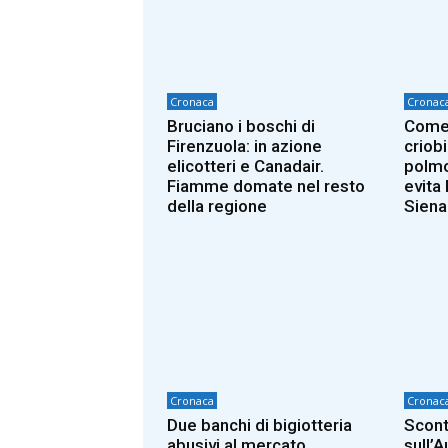
Cronaca
Cronac
Bruciano i boschi di
Come 
Firenzuola: in azione
criobi
elicotteri e Canadair.
polmo
Fiamme domate nel resto
evita 
della regione
Siena
Cronaca
Cronac
Due banchi di bigiotteria
Scont
abusivi al mercato
sull’A